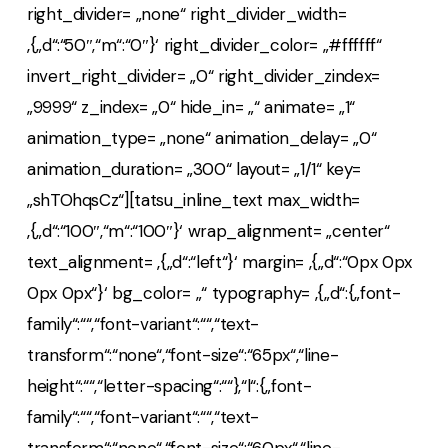
right_divider= „none“ right_divider_width=
‚{„d“:“50″,“m“:“0″}‘ right_divider_color= „#ffffff“
invert_right_divider= „0“ right_divider_zindex=
„9999“ z_index= „0“ hide_in= „“ animate= „1“
animation_type= „none“ animation_delay= „0“
animation_duration= „300“ layout= „1/1“ key=
„shTOhqsCz“][tatsu_inline_text max_width=
‚{„d“:“100″,“m“:“100″}‘ wrap_alignment= „center“
text_alignment= ‚{„d“:“left“}‘ margin= ‚{„d“:“0px 0px
0px 0px“}‘ bg_color= „“ typography= ‚{„d“:{„font-
family“:““,“font-variant“:““,“text-
transform“:“none“,“font-size“:“65px“,“line-
height“:““,“letter-spacing“:““},“l“:{„font-
family“:““,“font-variant“:““,“text-