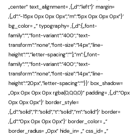
„center“ text_alignment= ‚{„d“:“left“}‘ margin=
‚{„d“:“-15px 0px 0px 0px“,“m“:“5px 0px 0px 0px“}‘
bg_color= „“ typography= ‚{„d“:{„font-
family“:““,“font-variant“:“400″,“text-
transform“:“none“,“font-size“:“14px“,“line-
height“:““,“letter-spacing“:““},“m“:{„font-
family“:““,“font-variant“:“400″,“text-
transform“:“none“,“font-size“:“14px“,“line-
height“:“20px“,“letter-spacing“:““}}‘ box_shadow=
„0px 0px 0px 0px rgba(0,0,0,0)“ padding= ‚{„d“:“0px
0px 0px 0px“}‘ border_style=
‚{„d“:“solid“,“l“:“solid“,“t“:“solid“,“m“:“solid“}‘ border=
‚{„d“:“0px 0px 0px 0px“}‘ border_color= „“
border_radius= „0px“ hide_in= „“ css_id= „“