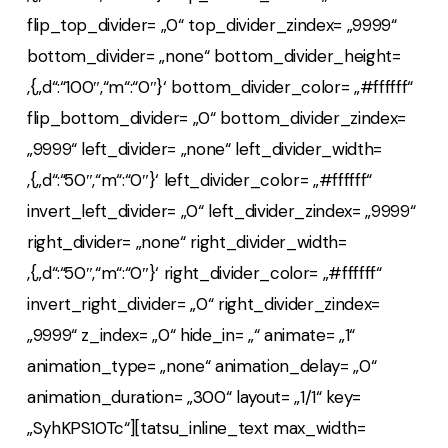
flip_top_divider= „0“ top_divider_zindex= „9999“
bottom_divider= „none“ bottom_divider_height=
‚{„d“:“100″,“m“:“0″}‘ bottom_divider_color= „#ffffff“
flip_bottom_divider= „0“ bottom_divider_zindex=
„9999“ left_divider= „none“ left_divider_width=
‚{„d“:“50″,“m“:“0″}‘ left_divider_color= „#ffffff“
invert_left_divider= „0“ left_divider_zindex= „9999“
right_divider= „none“ right_divider_width=
‚{„d“:“50″,“m“:“0″}‘ right_divider_color= „#ffffff“
invert_right_divider= „0“ right_divider_zindex=
„9999“ z_index= „0“ hide_in= „“ animate= „1“
animation_type= „none“ animation_delay= „0“
animation_duration= „300“ layout= „1/1“ key=
„SyhKPS10Tc“][tatsu_inline_text max_width=