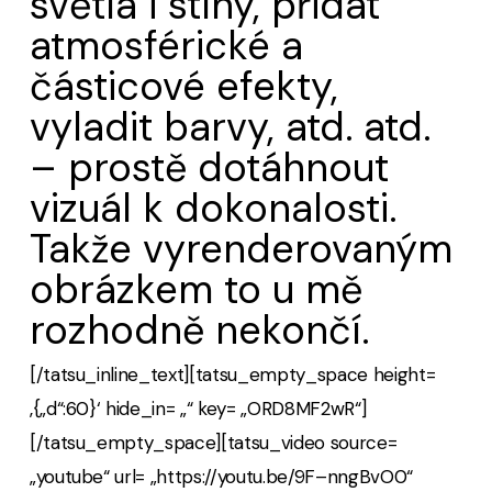
světla i stíny, přidat
atmosférické a
částicové efekty,
vyladit barvy, atd. atd.
– prostě dotáhnout
vizuál k dokonalosti.
Takže vyrenderovaným
obrázkem to u mě
rozhodně nekončí.
[/tatsu_inline_text][tatsu_empty_space height=
‚{„d“:60}‘ hide_in= „“ key= „ORD8MF2wR“]
[/tatsu_empty_space][tatsu_video source=
„youtube“ url= „https://youtu.be/9F–nngBvO0“