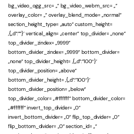
bg_video_ogg_src= „“ bg_video_webm_src= „“
overlay_color= „“ overlay_blend_mode= „normal“
section_height_type= „auto“ custom_height=
‚{„d“:““}‘ vertical_align= „center“ top_divider= „none“
top_divider_zindex= „9999“
bottom_divider_zindex= „9999“ bottom_divider=
„none“ top_divider_height= ‚{„d“:“100″}‘
top_divider_position= „above“
bottom_divider_height= ‚{„d“:“100″}‘
bottom_divider_position= „below“
top_divider_color= „#ffffff“ bottom_divider_color=
„#ffffff“ invert_top_divider= „0“
invert_bottom_divider= „0“ flip_top_divider= „0“
flip_bottom_divider= „0“ section_id= „“