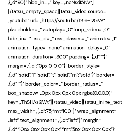
‚{„d“:90}‘ hide_in= „“ key= „neNsdI5NV“]
[/tatsu_empty_space][tatsu_video source=
„youtube“ url= „https://youtu.be/tSI6–I2GV8“
placeholder= „“ autoplay= „0“ loop_video= „0“
hide_in= „“ css_id= „“ css_classes= „“ animate= „1“
animation_type= „none“ animation_delay= „0“
animation_duration= „300“ padding= ‚{„d“:““}‘
margin= ‚{„d“:“0px 0 0 0″}‘ border_style=
‚{„d“:“solid“,“l“:“solid“,“t“:“solid“,“m“:“solid“}‘ border=
‚{„d“:““}‘ border_color= „“ border_radius= „“
box_shadow= „0px 0px 0px 0px rgba(0,0,0,0)“
key= „ThSHAzQWt“][/tatsu_video][tatsu_inline_text
max_width= ‚{„d“:75,“m“:“100″}‘ wrap_alignment=
„left“ text_alignment= ‚{„d“:“left“}‘ margin=
‚{„d“:“10px 0px 0px 0px“,“m“:“5px 0px 0px 0px“}‘