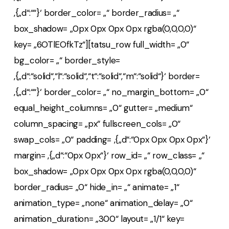
‚{„d“:““}‘ border_color= „“ border_radius= „“
box_shadow= „0px 0px 0px 0px rgba(0,0,0,0)“
key= „6OTlEOfkTz“][tatsu_row full_width= „0“
bg_color= „“ border_style=
‚{„d“:“solid“,“l“:“solid“,“t“:“solid“,“m“:“solid“}‘ border=
‚{„d“:““}‘ border_color= „“ no_margin_bottom= „0“
equal_height_columns= „0“ gutter= „medium“
column_spacing= „px“ fullscreen_cols= „0“
swap_cols= „0“ padding= ‚{„d“:“0px 0px 0px 0px“}‘
margin= ‚{„d“:“0px 0px“}‘ row_id= „“ row_class= „“
box_shadow= „0px 0px 0px 0px rgba(0,0,0,0)“
border_radius= „0“ hide_in= „“ animate= „1“
animation_type= „none“ animation_delay= „0“
animation_duration= „300“ layout= „1/1“ key=