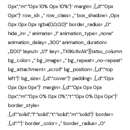
0px“,“m“:“0px 10% 0px 10%“}‘ margin= ‚{„d“:“0px
0px“}‘ row_id= „“ row_class= „“ box_shadow= „0px
0px 0px 0px rgba(0,0,0,0)“ border_radius= „0“
hide_in= „“ animate= „1“ animation_type= „none“
animation_delay= „300“ animation_duration=
„1200“ layout= „1/1“ key= „TXIIKc6vAk“][tatsu_column
bg_color= „“ bg_image= „“ bg_repeat= „no-repeat“
bg_attachment= „scroll“ bg_position= ‚{„d“:“top
left“}‘ bg_size= ‚{„d“:“cover“}‘ padding= ‚{„d“:“0px
0px 0px 0px“}‘ margin= ‚{„d“:“0px 0px 0px
0px“,“m“:“0px 0% 0px 0%“,“t“:“0px 0% 0px 0px“}‘
border_style=
‚{„d“:“solid“,“l“:“solid“,“t“:“solid“,“m“:“solid“}‘ border=
‚{„d“:““}‘ border_color= „“ border_radius= „0“