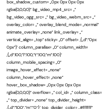
box_shadow_custom= „0px 0px 0px 0px
rgba(0,0,0,0)“ bg_video_mp4_src= „“
bg_video_ogg_src= „“ bg_video_webm_src= „“
overlay_color= „“ overlay_blend_mode= „normal“
animate_overlay= „none“ link_overlay= „“
vertical_align= „top“ sticky= „0“ offset= ‚{„d“:“0px
0px“}‘ column_parallax= „0“ column_width=
‚{„d“:100,“l“:100,“t“:100,“m“:100}‘
column_mobile_spacing= „0“
image_hover_effect= „none“
column_hover_effect= „none“
hover_box_shadow= „0px 0px 0px 0px
rgba(0,0,0,0)“ overflow= „“ col_id= „“ column_class=
„“ top_divider= „none“ top_divider_height=
‚{„d“:“100″,“m“:“0″}‘ top_divider_color= „#ffffff“