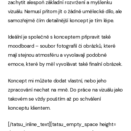
zachytit alespoň základní rozvržení a myšlenku
vizuálu. Nemusí přitom jít o žádné umělecké dílo, ale
samozřejmě čím detailnější koncept je tím lépe.
Ideální je společně s konceptem připravit také
moodboard – soubor fotografií či obrázků, které
mají stejnou atmosféru a vyvolavají podobné
emoce, které by měl vyvolávat také finalní obrázek.
Koncept mi můžete dodat vlastní, nebo jeho
zpracování nechat na mně. Do práce na vizuálu jako
takovém se vždy pouštím až po schválení
konceptu klientem.
[/tatsu_inline_text][tatsu_empty_space height=