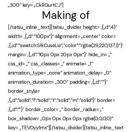
„300“ key= „CkRGurtCJ“]
Making of
[/tatsu_inline_text][tatsu_divider height= ‚{„d“:4}‘
width= ‚{„d“:“100px“}‘ alignment= „center“ color=
‚{„id“:“swatch:S1kCuseLw“,“color“:“rgba(29,220,137,1)“}‘
margin= ‚{„d“:“10px 0px 20px 0px“}‘ hide_in= „“
css_id= „“ css_classes= „“ animate= „1“
animation_type= „none“ animation_delay= „0“
animation_duration= „300“ padding= ‚{„d“:““}‘
border_style=
‚{„d“:“solid“,“l“:“solid“,“t“:“solid“,“m“:“solid“}‘ border=
‚{„d“:““}‘ border_color= „“ border_radius= „“
box_shadow= „0px 0px 0px 0px rgba(0,0,0,0)“
key= „TEV0yy1mx“][/tatsu_divider][tatsu_inline_text