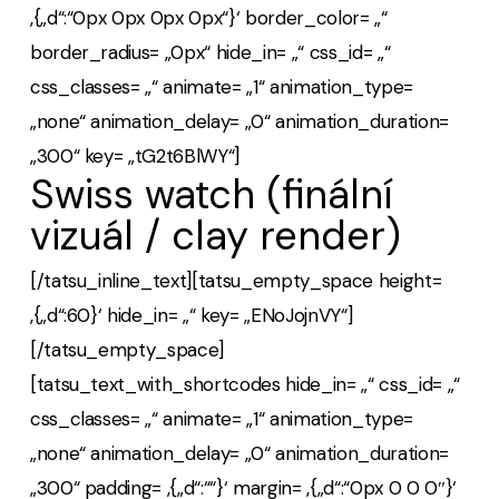
‚{„d“:“0px 0px 0px 0px“}‘ border_color= „“
border_radius= „0px“ hide_in= „“ css_id= „“
css_classes= „“ animate= „1“ animation_type=
„none“ animation_delay= „0“ animation_duration=
„300“ key= „tG2t6BlWY“]
Swiss watch
(finální
vizuál / clay render)
[/tatsu_inline_text][tatsu_empty_space height=
‚{„d“:60}‘ hide_in= „“ key= „ENoJojnVY“]
[/tatsu_empty_space]
[tatsu_text_with_shortcodes hide_in= „“ css_id= „“
css_classes= „“ animate= „1“ animation_type=
„none“ animation_delay= „0“ animation_duration=
„300“ padding= ‚{„d“:““}‘ margin= ‚{„d“:“0px 0 0 0″}‘