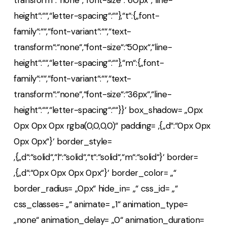
transform“:“none“,“font-size“:“60px“,“line-
height“:““,“letter-spacing“:““},“t“:{„font-
family“:““,“font-variant“:““,“text-
transform“:“none“,“font-size“:“50px“,“line-
height“:““,“letter-spacing“:““},“m“:{„font-
family“:““,“font-variant“:““,“text-
transform“:“none“,“font-size“:“36px“,“line-
height“:““,“letter-spacing“:““}}‘ box_shadow= „0px
0px 0px 0px rgba(0,0,0,0)“ padding= ‚{„d“:“0px 0px
0px 0px“}‘ border_style=
‚{„d“:“solid“,“l“:“solid“,“t“:“solid“,“m“:“solid“}‘ border=
‚{„d“:“0px 0px 0px 0px“}‘ border_color= „“
border_radius= „0px“ hide_in= „“ css_id= „“
css_classes= „“ animate= „1“ animation_type=
„none“ animation_delay= „0“ animation_duration=