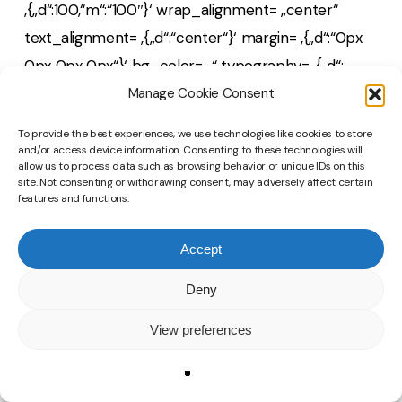
‚{„d“:100,“m“:“100″}‘ wrap_alignment= „center“
text_alignment= ‚{„d“:“center“}‘ margin= ‚{„d“:“0px
0px 0px 0px“}‘ bg_color= „“ typography= ‚{„d“:
{„font-family“:““,“font-variant“:““,“text-
Manage Cookie Consent
transform“:“none“,“font-size“:“48px“,“line-
To provide the best experiences, we use technologies like cookies to store
height“:““,“letter-spacing“:““},“m“:{„font-
and/or access device information. Consenting to these technologies will
allow us to process data such as browsing behavior or unique IDs on this
family“:““,“font-variant“:““,“text-
site. Not consenting or withdrawing consent, may adversely affect certain
features and functions.
transform“:“none“,“font-size“:“36px“,“line-
height“:““,“letter-spacing“:““}}‘ box_shadow= „0px
Accept
0px 0px 0px rgba(0,0,0,0)“ padding= ‚{„d“:“0px 0px
0px 0px“}‘ border_style=
Deny
‚{„d“:“solid“,“l“:“solid“,“t“:“solid“,“m“:“solid“}‘ border=
View preferences
‚{„d“:“0px 0px 0px 0px“}‘ border_color= „“
border_radius= „0px“ hide_in= „“ css_id= „“
css_classes= „“ animate= „1“ animation_type=