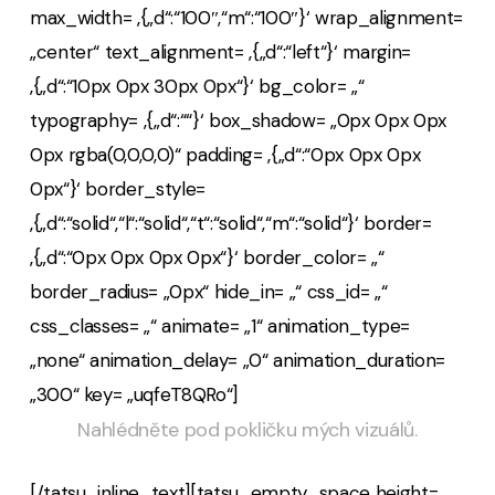
max_width= ‚{„d“:“100″,“m“:“100″}‘ wrap_alignment=
„center“ text_alignment= ‚{„d“:“left“}‘ margin=
‚{„d“:“10px 0px 30px 0px“}‘ bg_color= „“
typography= ‚{„d“:““}‘ box_shadow= „0px 0px 0px
0px rgba(0,0,0,0)“ padding= ‚{„d“:“0px 0px 0px
0px“}‘ border_style=
‚{„d“:“solid“,“l“:“solid“,“t“:“solid“,“m“:“solid“}‘ border=
‚{„d“:“0px 0px 0px 0px“}‘ border_color= „“
border_radius= „0px“ hide_in= „“ css_id= „“
css_classes= „“ animate= „1“ animation_type=
„none“ animation_delay= „0“ animation_duration=
„300“ key= „uqfeT8QRo“]
Nahlédněte pod pokličku mých vizuálů.
[/tatsu_inline_text][tatsu_empty_space height=