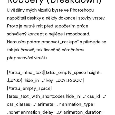
U většiny mých vizuálů byste ve Photoshopu
napočítali desítky a někdy dokonce i stovky vrstev.
Proto je nutné mít před započetím práce
schválený koncept a nejlépe i moodboard.
Nemusím potom pracovat „naslepo“ a předejde se
tak jak časově, tak finančně náročnému
přepracování vizuálu.
[/tatsu_inline_text][tatsu_empty_space height=
‚{„d“:60}‘ hide_in= „“ key= „c0YLFSoQK“]
[/tatsu_empty_space]
[tatsu_text_with_shortcodes hide_in= „“ css_id= „“
css_classes= „“ animate= „1“ animation_type=
„none“ animation_delay= „0“ animation_duration=