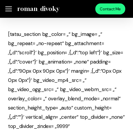
Skip
Menu
roman_divoky
Menu
Contact Me
to
main
content
[tatsu_section bg_color= „“ bg_image= „“
bg_repeat= „no-repeat“ bg_attachment=
‚{„d“:“scroll“}‘ bg_position= ‚{„d“:“top left“}‘ bg_size=
‚{„d“:“cover“}‘ bg_animation= „none“ padding=
‚{„d“:“90px 0px 90px 0px“}‘ margin= ‚{„d“:“0px 0px
0px 0px“}‘ bg_video_mp4_src= „“
bg_video_ogg_src= „“ bg_video_webm_src= „“
overlay_color= „“ overlay_blend_mode= „normal“
section_height_type= „auto“ custom_height=
‚{„d“:““}‘ vertical_align= „center“ top_divider= „none“
top_divider_zindex= „9999“