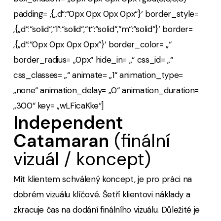
padding= ‚{„d“:“0px 0px 0px 0px“}‘ border_style=
‚{„d“:“solid“,“l“:“solid“,“t“:“solid“,“m“:“solid“}‘ border=
‚{„d“:“0px 0px 0px 0px“}‘ border_color= „“
border_radius= „0px“ hide_in= „“ css_id= „“
css_classes= „“ animate= „1“ animation_type=
„none“ animation_delay= „0“ animation_duration=
„300“ key= „wLFicaKke“]
Independent
Catamaran
(finální
vizuál / koncept)
Mít klientem schválený koncept, je pro práci na
dobrém vizuálu klíčové. Šetří klientovi náklady a
zkracuje čas na dodání finálního vizuálu. Důležité je