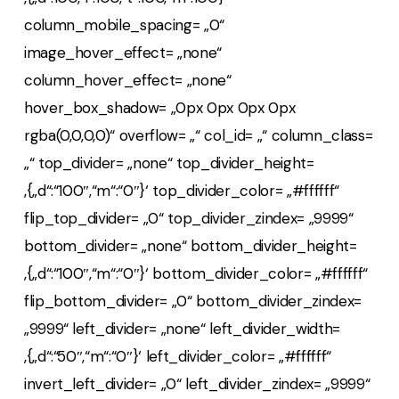
column_mobile_spacing= „0“
image_hover_effect= „none“
column_hover_effect= „none“
hover_box_shadow= „0px 0px 0px 0px
rgba(0,0,0,0)“ overflow= „“ col_id= „“ column_class=
„“ top_divider= „none“ top_divider_height=
‚{„d“:“100″,“m“:“0″}‘ top_divider_color= „#ffffff“
flip_top_divider= „0“ top_divider_zindex= „9999“
bottom_divider= „none“ bottom_divider_height=
‚{„d“:“100″,“m“:“0″}‘ bottom_divider_color= „#ffffff“
flip_bottom_divider= „0“ bottom_divider_zindex=
„9999“ left_divider= „none“ left_divider_width=
‚{„d“:“50″,“m“:“0″}‘ left_divider_color= „#ffffff“
invert_left_divider= „0“ left_divider_zindex= „9999“