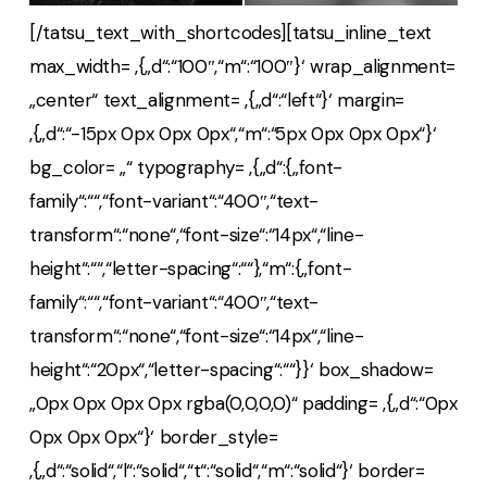
[/tatsu_text_with_shortcodes][tatsu_inline_text
max_width= ‚{„d“:“100″,“m“:“100″}‘ wrap_alignment=
„center“ text_alignment= ‚{„d“:“left“}‘ margin=
‚{„d“:“-15px 0px 0px 0px“,“m“:“5px 0px 0px 0px“}‘
bg_color= „“ typography= ‚{„d“:{„font-
family“:““,“font-variant“:“400″,“text-
transform“:“none“,“font-size“:“14px“,“line-
height“:““,“letter-spacing“:““},“m“:{„font-
family“:““,“font-variant“:“400″,“text-
transform“:“none“,“font-size“:“14px“,“line-
height“:“20px“,“letter-spacing“:““}}‘ box_shadow=
„0px 0px 0px 0px rgba(0,0,0,0)“ padding= ‚{„d“:“0px
0px 0px 0px“}‘ border_style=
‚{„d“:“solid“,“l“:“solid“,“t“:“solid“,“m“:“solid“}‘ border=