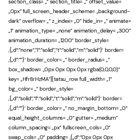
section_class= „“ section_title= „“ offset_value=
„0px“ full_screen_header_scheme= „background–
dark“ overflow= „“ z_index= „0“ hide_in= „“ animate=
„1“ animation_type= „none“ animation_delay= „300“
animation_duration= „1200“ border_style=
‚{„d“:“none“,“l“:“solid“,“t“:“solid“,“m“:“solid“}‘ border=
‚{„d“:““}‘ border_color= „“ border_radius= „“
box_shadow= „0px 0px 0px 0px rgba(0,0,0,0)“
key= „Hfr8rHzMA“][tatsu_row full_width= „1“
bg_color= „“ border_style=
‚{„d“:“solid“,“l“:“solid“,“t“:“solid“,“m“:“solid“}‘ border=
‚{„d“:““}‘ border_color= „“ no_margin_bottom= „0“
equal_height_columns= „0“ gutter= „medium“
column_spacing= „px“ fullscreen_cols= „0“
swap_cols= „0“ padding= ‚{„d“:“0px 0px 0px