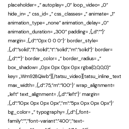
placeholder= „“ autoplay= „0“ loop_video= „0“
hide_in= „“ css_id= „“ css_classes= „“ animate= „1“
animation_type= „none“ animation_delay= „0“
animation_duration= „300“ padding= ‚{„d“:““}‘
margin= ‚{„d“:“0px 0 0 0″}‘ border_style=
‚{„d“:“solid“,“l“:“solid“,“t“:“solid“,“m“:“solid“}‘ border=
‚{„d“:““}‘ border_color= „“ border_radius= „“
box_shadow= „0px 0px 0px 0px rgba(0,0,0,0)“
key= „Wm928Qiwb“][/tatsu_video][tatsu_inline_text
max_width= ‚{„d“:75,“m“:“100″}‘ wrap_alignment=
„left“ text_alignment= ‚{„d“:“left“}‘ margin=
‚{„d“:“10px 0px 0px 0px“,“m“:“5px 0px 0px 0px“}‘
bg_color= „“ typography= ‚{„d“:{„font-
family“:““,“font-variant“:“400″,“text-