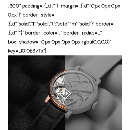
„300“ padding= ‚{„d“:““}‘ margin= ‚{„d“:“0px 0px 0px
0px“}‘ border_style=
‚{„d“:“solid“,“l“:“solid“,“t“:“solid“,“m“:“solid“}‘ border=
‚{„d“:““}‘ border_color= „“ border_radius= „“
box_shadow= „0px 0px 0px 0px rgba(0,0,0,0)“
key= „I0l0E8vTa“]