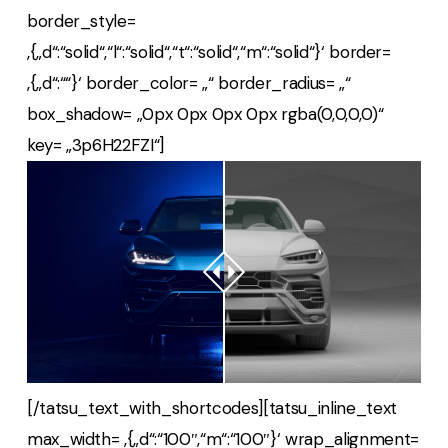
border_style=
‚{„d“:“solid“,“l“:“solid“,“t“:“solid“,“m“:“solid“}‘ border=
‚{„d“:““}‘ border_color= „“ border_radius= „“
box_shadow= „0px 0px 0px 0px rgba(0,0,0,0)“
key= „3p6H22FZI“]
[/tatsu_text_with_shortcodes][tatsu_inline_text
max_width= ‚{„d“:“100″,“m“:“100″}‘ wrap_alignment=