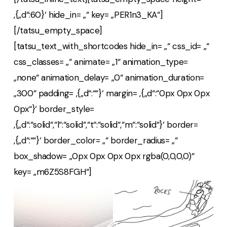
‚{„d“:60}‘ hide_in= „“ key= „PER1n3_KA“]
[/tatsu_empty_space]
[tatsu_text_with_shortcodes hide_in= „“ css_id= „“
css_classes= „“ animate= „1“ animation_type=
„none“ animation_delay= „0“ animation_duration=
„300“ padding= ‚{„d“:““}‘ margin= ‚{„d“:“0px 0px 0px
0px“}‘ border_style=
‚{„d“:“solid“,“l“:“solid“,“t“:“solid“,“m“:“solid“}‘ border=
‚{„d“:““}‘ border_color= „“ border_radius= „“
box_shadow= „0px 0px 0px 0px rgba(0,0,0,0)“
key= „m6Z5S8FGH“]