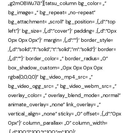
„g2mOBWu7i3“][tatsu_column bg_color= „“
bg_image= „“ bg_repeat= „no-repeat“
bg_attachment= „scroll“ bg_position= ‚{„d“:“top
left“}‘ bg_size= ‚{„d“:“cover“}‘ padding= ‚{„d“:“0px
0px 0px 0px“}‘ margin= ‚{„d“:““}‘ border_style=
‚{„d“:“solid“,“l“:“solid“,“t“:“solid“,“m“:“solid“}‘ border=
‚{„d“:““}‘ border_color= „“ border_radius= „0“
box_shadow_custom= „0px 0px 0px 0px
rgba(0,0,0,0)“ bg_video_mp4_src= „“
bg_video_ogg_src= „“ bg_video_webm_src= „“
overlay_color= „“ overlay_blend_mode= „normal“
animate_overlay= „none“ link_overlay= „“
vertical_align= „none“ sticky= „0“ offset= ‚{„d“:“0px
0px“}‘ column_parallax= „0“ column_width=
‚{„d“:100,“l“:100,“t“:100,“m“:100}‘