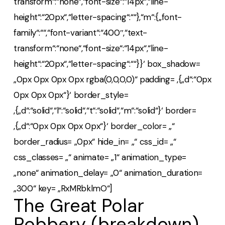
transform“:“none“,“font-size“:“14px“,“line-
height“:“20px“,“letter-spacing“:““},“m“:{„font-
family“:““,“font-variant“:“400″,“text-
transform“:“none“,“font-size“:“14px“,“line-
height“:“20px“,“letter-spacing“:““}}‘ box_shadow=
„0px 0px 0px 0px rgba(0,0,0,0)“ padding= ‚{„d“:“0px
0px 0px 0px“}‘ border_style=
‚{„d“:“solid“,“l“:“solid“,“t“:“solid“,“m“:“solid“}‘ border=
‚{„d“:“0px 0px 0px 0px“}‘ border_color= „“
border_radius= „0px“ hide_in= „“ css_id= „“
css_classes= „“ animate= „1“ animation_type=
„none“ animation_delay= „0“ animation_duration=
„300“ key= „RxMRbklmO“]
The Great Polar
Robbery
(breakdown)