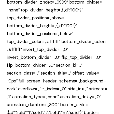
bottom_divider_zindex= „9999“ bottom_divider=
„none“ top_divider_height= ‚{„d“:“100″}‘
top_divider_position= „above“
bottom_divider_height= ‚{„d“:“100″}‘
bottom_divider_position= „below“
top_divider_color= „#ffffff“ bottom_divider_color=
„#ffffff“ invert_top_divider= „0“
invert_bottom_divider= „0“ flip_top_divider= „0“
flip_bottom_divider= „0“ section_id= „“
section_class= „“ section_title= „“ offset_value=
„0px“ full_screen_header_scheme= „background–
dark“ overflow= „“ z_index= „0“ hide_in= „“ animate=
„1“ animation_type= „none“ animation_delay= „0“
animation_duration= „300“ border_style=
‚{„d“:“solid“,“l“:“solid“,“t“:“solid“,“m“:“solid“}‘ border=