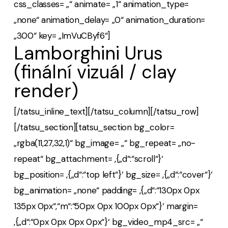
css_classes= „“ animate= „1“ animation_type=
„none“ animation_delay= „0“ animation_duration=
„300“ key= „ImVuCByf6“]
Lamborghini Urus
(finální vizuál / clay
render)
[/tatsu_inline_text][/tatsu_column][/tatsu_row]
[/tatsu_section][tatsu_section bg_color=
„rgba(11,27,32,1)“ bg_image= „“ bg_repeat= „no-
repeat“ bg_attachment= ‚{„d“:“scroll“}‘
bg_position= ‚{„d“:“top left“}‘ bg_size= ‚{„d“:“cover“}‘
bg_animation= „none“ padding= ‚{„d“:“130px 0px
135px 0px“,“m“:“50px 0px 100px 0px“}‘ margin=
‚{„d“:“0px 0px 0px 0px“}‘ bg_video_mp4_src= „“