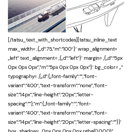
[/tatsu_text_with_shortcodes][tatsu_inline_text
max_width= ‚{„d“:75,“m“:“100″}‘ wrap_alignment=
„left“ text_alignment= ‚{„d“:“left“}‘ margin= ‚{„d“:“5px
0px 0px 0px“,“m“:“5px 0px 0px 0px“}‘ bg_color= „“
typography= ‚{„d“:{„font-family“:““,“font-
variant“:“400″,“text-transform“:“none“,“font-
size“:“14px“,“line-height“:“20px“,“letter-
spacing“:““},“m“:{„font-family“:““,“font-
variant“:“400″,“text-transform“:“none“,“font-
size“:“14px“,“line-height“:“20px“,“letter-spacing“:““}}‘
box_shadow= „0px 0px 0px 0px rgba(0,0,0,0)“