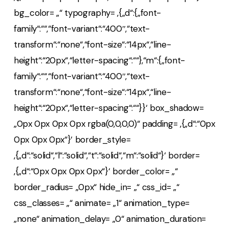
bg_color= „“ typography= ‚{„d“:{„font-
family“:““,“font-variant“:“400″,“text-
transform“:“none“,“font-size“:“14px“,“line-
height“:“20px“,“letter-spacing“:““},“m“:{„font-
family“:““,“font-variant“:“400″,“text-
transform“:“none“,“font-size“:“14px“,“line-
height“:“20px“,“letter-spacing“:““}}‘ box_shadow=
„0px 0px 0px 0px rgba(0,0,0,0)“ padding= ‚{„d“:“0px
0px 0px 0px“}‘ border_style=
‚{„d“:“solid“,“l“:“solid“,“t“:“solid“,“m“:“solid“}‘ border=
‚{„d“:“0px 0px 0px 0px“}‘ border_color= „“
border_radius= „0px“ hide_in= „“ css_id= „“
css_classes= „“ animate= „1“ animation_type=
„none“ animation_delay= „0“ animation_duration=