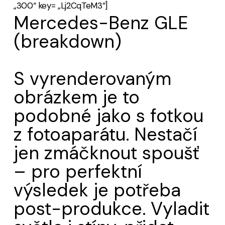
„300“ key= „Lj2CqTeM3“]
Mercedes-Benz GLE
(breakdown)
S vyrenderovaným
obrázkem je to
podobné jako s fotkou
z fotoaparátu. Nestačí
jen zmáčknout spoušť
– pro perfektní
výsledek je potřeba
post-produkce. Vyladit